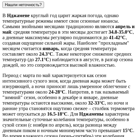
Нашли неточность?
В
Нджамене
круглый год царит жаркая погода, однако
температурные режимы имеют свои сезонные нюансы.
Самыми знойными месяцами традиционно являются
апрель и
май
: средняя температура в эти месяцы достигает
34.8-35.0°C
,
а дневные максимумы регулярно поднимаются до
41-42°C
,
создавая ощущение сильной жары. Наиболее "прохладным"
месяцем считается
январь
, когда средняя температура
составляет около
24.3°C
. Также некоторое снижение средних
температур (до
27.1°C
) наблюдается в августе, в разгар сезона
дождей, но это сопровождается высокой влажностью.
Период с марта по май характеризуется как сезон
интенсивного сухого зноя, когда дневная жара может быть
изнуряющей, а ночи приносят лишь умеренное облегчение с
температурами около
24-28°C
. Напротив, в так называемый
"зимний" сезон, особенно в декабре и январе, дневные
температуры остаются высокими, около
32-33°C
, но ночи и
ранние утра становятся ощутимо свежее – столбик термометра
может опускаться до
16.5-18°C
. Для
Нджамены
характерны
значительные суточные колебания температуры, особенно в
сухой сезон (с ноября по апрель), когда разница между
дневным пиком и ночным минимумом часто превышает
15°C
.
Во время влажного сезона (июнь-сентябрь) эти колебания