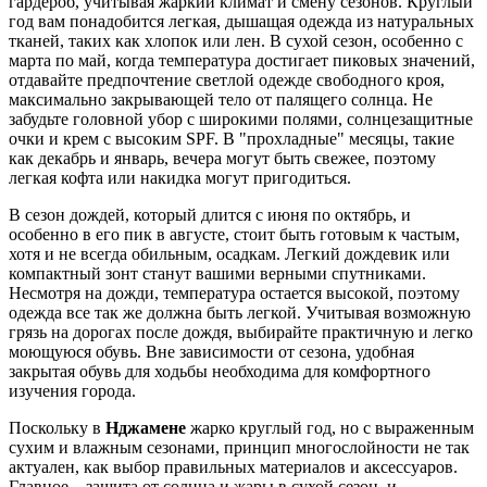
гардероб, учитывая жаркий климат и смену сезонов. Круглый
год вам понадобится легкая, дышащая одежда из натуральных
тканей, таких как хлопок или лен. В сухой сезон, особенно с
марта по май, когда температура достигает пиковых значений,
отдавайте предпочтение светлой одежде свободного кроя,
максимально закрывающей тело от палящего солнца. Не
забудьте головной убор с широкими полями, солнцезащитные
очки и крем с высоким SPF. В "прохладные" месяцы, такие
как декабрь и январь, вечера могут быть свежее, поэтому
легкая кофта или накидка могут пригодиться.
В сезон дождей, который длится с июня по октябрь, и
особенно в его пик в августе, стоит быть готовым к частым,
хотя и не всегда обильным, осадкам. Легкий дождевик или
компактный зонт станут вашими верными спутниками.
Несмотря на дожди, температура остается высокой, поэтому
одежда все так же должна быть легкой. Учитывая возможную
грязь на дорогах после дождя, выбирайте практичную и легко
моющуюся обувь. Вне зависимости от сезона, удобная
закрытая обувь для ходьбы необходима для комфортного
изучения города.
Поскольку в
Нджамене
жарко круглый год, но с выраженным
сухим и влажным сезонами, принцип многослойности не так
актуален, как выбор правильных материалов и аксессуаров.
Главное – защита от солнца и жары в сухой сезон, и