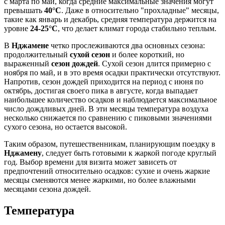
с марта по май, когда средние максимальные значения могут
превышать
40°C
. Даже в относительно "прохладные" месяцы,
такие как январь и декабрь, средняя температура держится на
уровне
24-25°C
, что делает климат города стабильно теплым.
В
Нджамене
четко прослеживаются два основных сезона:
продолжительный
сухой сезон
и более короткий, но
выраженный
сезон дождей
. Сухой сезон длится примерно с
ноября по май, и в это время осадки практически отсутствуют.
Напротив, сезон дождей приходится на период с июня по
октябрь, достигая своего пика в августе, когда выпадает
наибольшее количество осадков и наблюдается максимальное
число дождливых дней. В эти месяцы температура воздуха
несколько снижается по сравнению с пиковыми значениями
сухого сезона, но остается высокой.
Таким образом, путешественникам, планирующим поездку в
Нджамену
, следует быть готовыми к жаркой погоде круглый
год. Выбор времени для визита может зависеть от
предпочтений относительно осадков: сухие и очень жаркие
месяцы сменяются менее жаркими, но более влажными
месяцами сезона дождей.
Температура