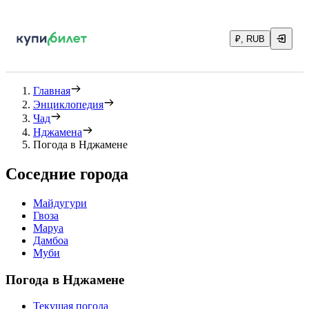
₽, RUB
Главная
Энциклопедия
Чад
Нджамена
Погода в Нджамене
Соседние города
Майдугури
Гвоза
Маруа
Дамбоа
Муби
Погода в Нджамене
Текущая погода