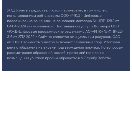
Ж/Д билеты предоставляются партнёрами, в том числе с
использованием веб-системы ООО «РЖД – Цифровые
пассажирские решения» на основании договора № ЦПР-1282 от
04.04.2024 заключенного с Поставщиком услуг и Договора ООО
«РЖД-Цифровые пассажирские решения» с АО «ФПК» № ФПК-22-
316 от 27.12.2022 г. Сайт не является официальным ресурсом ОАО
«РЖД». Стоимость билетов включает сервисный сбор. Итоговая
цена отображена на экране подтверждения покупки. По вопросам
рассмотрения обращений, жалоб, претензий граждан о
возмещении убытков просим обращаться в Службу Заботы.