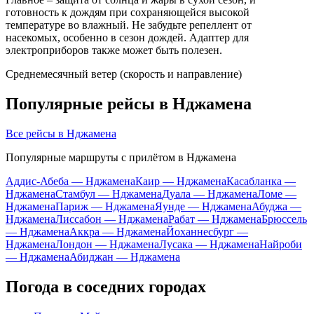
готовность к дождям при сохраняющейся высокой
температуре во влажный. Не забудьте репеллент от
насекомых, особенно в сезон дождей. Адаптер для
электроприборов также может быть полезен.
Среднемесячный ветер (скорость и направление)
Популярные рейсы в Нджамена
Все рейсы в Нджамена
Популярные маршруты с прилётом в Нджамена
Аддис-Абеба — Нджамена
Каир — Нджамена
Касабланка —
Нджамена
Стамбул — Нджамена
Дуала — Нджамена
Ломе —
Нджамена
Париж — Нджамена
Яунде — Нджамена
Абуджа —
Нджамена
Лиссабон — Нджамена
Рабат — Нджамена
Брюссель
— Нджамена
Аккра — Нджамена
Йоханнесбург —
Нджамена
Лондон — Нджамена
Лусака — Нджамена
Найроби
— Нджамена
Абиджан — Нджамена
Погода в соседних городах