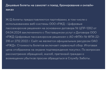
Дешевые билеты на самолет и поезд, бронирование и онлайн-
заказ
Ж/Д билеты предоставляются партнёрами, в том числе с
использованием веб-системы ООО «РЖД – Цифровые
пассажирские решения» на основании договора № ЦПР-1282 от
04.04.2024 заключенного с Поставщиком услуг и Договора ООО
«РЖД-Цифровые пассажирские решения» с АО «ФПК» № ФПК-22-
316 от 27.12.2022 г. Сайт не является официальным ресурсом ОАО
«РЖД». Стоимость билетов включает сервисный сбор. Итоговая
цена отображена на экране подтверждения покупки. По вопросам
рассмотрения обращений, жалоб, претензий граждан о
возмещении убытков просим обращаться в Службу Заботы.