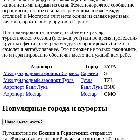
живописными видами из окна. Железнодорожное сообщение
ограничено, но поездка на современном поезде между
столицей и Мостаром считается одним из самых красивых
железнодорожных маршрутов в Европе.
При планировании поездки, особенно в разгар
туристического сезона (июль-август) или во время проведения
крупных фестивалей, рекомендуется бронировать билеты на
самолет и автобус заранее. Это поможет не только сэкономить,
но и гарантированно обеспечит место на нужный вам рейс.
Аэропорт
Город
IATA
Международный аэропорт Сараево
Сараево
SJJ
Международный аэропорт Тузла
Тузла
TZL
Аэропорт Баня-Лука
Баня-Лука
BNX
Аэропорт Мостар
Мостар
OMO
Популярные города и курорты
Нашли неточность?
Путешествие по
Боснии и Герцеговине
открывает
калейдоскоп ярких локаций, каждая из которых обладает