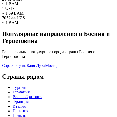
~ 1
BAM
1
USD
~
1.69
BAM
7052.44
UZS
~ 1
BAM
Популярные направления в Босния и
Герцеговина
Рейсы в самые популярные города страны Босния и
Герцеговина
Сараево
Тузла
Баня-Лука
Мостар
Страны рядом
Турция
Германия
Великобритания
Франция
Италия
Испания
Польша