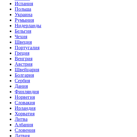
Испания
Польша
Украина
Румыния
Нидерланды
Бельгия
Чехия
Швеция
Португалия
Греция
Венгрия
Австрия
Швейцария
Болгария
Сербия
Дания
Финляндия
Норвегия
Словакия
Ирландия
Хорватия
Литва
Албания
Словения
Латвия