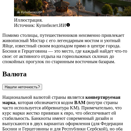
Иллюстрация.
Источник: Купибилет.ИИ
Помимо столицы, путешественников неизменно привлекает
живописный
Мостар
с его легендарным мостом и уютный
Яйце
, известный своим водопадом прямо в центре города.
Босния и Герцеговина — это место, где каждый найдет что-то
свое: от активного отдыха на горнолыжных склонах до
спокойных прогулок по старинным восточным базарам.
Валюта
Нашли неточность?
Национальной валютой страны является
конвертируемая
марка
, которая обозначается кодом
BAM
(внутри страны
часто используется аббревиатура KM). Примечательно, что
курс марки жестко привязан к евро, что обеспечивает ей
стабильность. Банкноты имеют современный дизайн и
выпускаются в двух вариантах оформления (для Федерации
Боснии и Герцеговины и для Республики Сербской), но оба