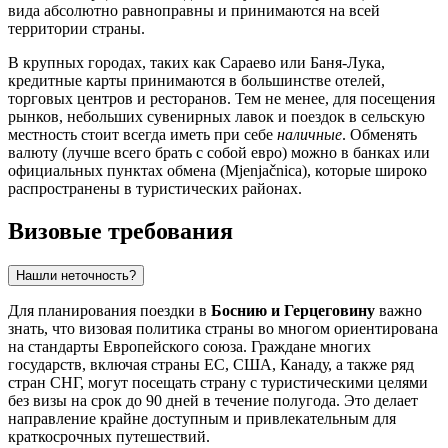
вида абсолютно равноправны и принимаются на всей
территории страны.
В крупных городах, таких как
Сараево
или
Баня-Лука
,
кредитные карты принимаются в большинстве отелей,
торговых центров и ресторанов. Тем не менее, для посещения
рынков, небольших сувенирных лавок и поездок в сельскую
местность стоит всегда иметь при себе
наличные
. Обменять
валюту (лучше всего брать с собой евро) можно в банках или
официальных пунктах обмена (Mjenjačnica), которые широко
распространены в туристических районах.
Визовые требования
Нашли неточность?
Для планирования поездки в
Боснию и Герцеговину
важно
знать, что визовая политика страны во многом ориентирована
на стандарты Европейского союза. Граждане многих
государств, включая страны ЕС, США, Канаду, а также ряд
стран СНГ, могут посещать страну с туристическими целями
без визы на срок до 90 дней в течение полугода. Это делает
направление крайне доступным и привлекательным для
краткосрочных путешествий.