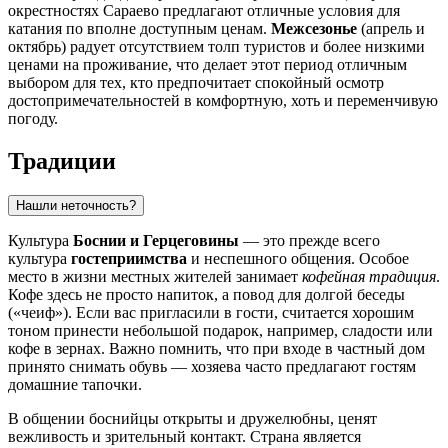
окрестностях
Сараево
предлагают отличные условия для
катания по вполне доступным ценам.
Межсезонье
(апрель и
октябрь) радует отсутствием толп туристов и более низкими
ценами на проживание, что делает этот период отличным
выбором для тех, кто предпочитает спокойный осмотр
достопримечательностей в комфортную, хоть и переменчивую
погоду.
Традиции
Нашли неточность?
Культура
Боснии и Герцеговины
— это прежде всего
культура
гостеприимства
и неспешного общения. Особое
место в жизни местных жителей занимает
кофейная традиция
.
Кофе здесь не просто напиток, а повод для долгой беседы
(«чеиф»). Если вас пригласили в гости, считается хорошим
тоном принести небольшой подарок, например, сладости или
кофе в зернах. Важно помнить, что при входе в частный дом
принято снимать обувь — хозяева часто предлагают гостям
домашние тапочки.
В общении боснийцы открыты и дружелюбны, ценят
вежливость и зрительный контакт. Страна является