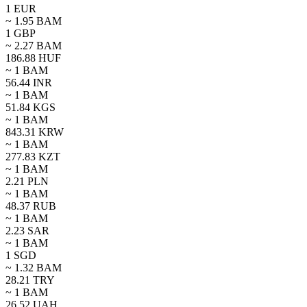
1
EUR
~
1.95
BAM
1
GBP
~
2.27
BAM
186.88
HUF
~ 1
BAM
56.44
INR
~ 1
BAM
51.84
KGS
~ 1
BAM
843.31
KRW
~ 1
BAM
277.83
KZT
~ 1
BAM
2.21
PLN
~ 1
BAM
48.37
RUB
~ 1
BAM
2.23
SAR
~ 1
BAM
1
SGD
~
1.32
BAM
28.21
TRY
~ 1
BAM
26.52
UAH