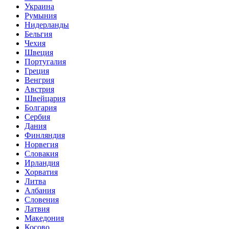
Украина
Румыния
Нидерланды
Бельгия
Чехия
Швеция
Португалия
Греция
Венгрия
Австрия
Швейцария
Болгария
Сербия
Дания
Финляндия
Норвегия
Словакия
Ирландия
Хорватия
Литва
Албания
Словения
Латвия
Македония
Косово