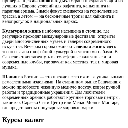
приверженцев
активного отдыха
страна предлагает одни из
лучших в Европе условий для рафтинга, каньонинга и
парапланеризма. Зимой фокус смещается на горнолыжные
трассы, а летом — на бесконечные тропы для хайкинга и
велопрогулок в национальных парках.
Культурная жизнь
наиболее насыщена в столице, где
регулярно проходят международные фестивали, открыты
двери многочисленных музеев и галерей современного
искусства. Вечером города оживают:
ночная жизнь
здесь
тесно связана с кофейной культурой и уютными пабами. В
Сараево
стоит заглянуть в атмосферные кальянные или
современные клубы, где звучит как местная, так и мировая
музыка.
Шопинг
в Боснии — это прежде всего охота за уникальными
ремесленными изделиями. На старинном рынке
Башчаршия
можно приобрести чеканную медную посуду, ковры ручной
работы и традиционные украшения. Для любителей
современных брендов работают крупные торговые центры,
такие как
Сараево Сити Центр
или
Мепас Молл
в Мостаре,
где представлены популярные мировые марки.
Курсы валют