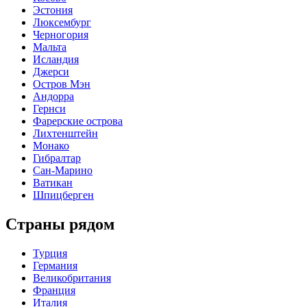
Эстония
Люксембург
Черногория
Мальта
Исландия
Джерси
Остров Мэн
Андорра
Гернси
Фарерские острова
Лихтенштейн
Монако
Гибралтар
Сан-Марино
Ватикан
Шпицберген
Страны рядом
Турция
Германия
Великобритания
Франция
Италия