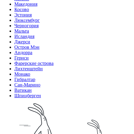
Македония
Косово
Эстония
Люксембург
Черногория
Мальта
Исландия
Джерси
Остров Мэн
Андорра
Гернси
Фарерские острова
Лихтенштейн
Монако
Гибралтар
Сан-Марино
Ватикан
Шпицберген