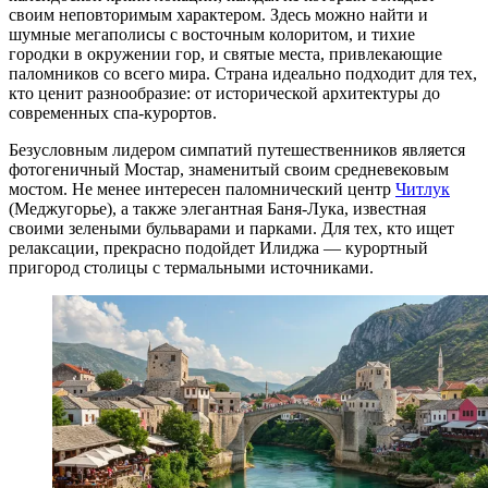
своим неповторимым характером. Здесь можно найти и
шумные мегаполисы с восточным колоритом, и тихие
городки в окружении гор, и святые места, привлекающие
паломников со всего мира. Страна идеально подходит для тех,
кто ценит разнообразие: от исторической архитектуры до
современных спа-курортов.
Безусловным лидером симпатий путешественников является
фотогеничный
Мостар
, знаменитый своим средневековым
мостом. Не менее интересен паломнический центр
Читлук
(Меджугорье), а также элегантная
Баня-Лука
, известная
своими зелеными бульварами и парками. Для тех, кто ищет
релаксации, прекрасно подойдет
Илиджа
— курортный
пригород столицы с термальными источниками.