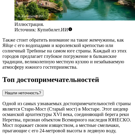
Иллюстрация.
Источник: Купибилет.ИИ
Также стоит обратить внимание на такие жемчужины, как
Яйце
с его водопадами и королевской крепостью или
солнечный
Требинье
на самом юге страны. Каждый из этих
городов предлагает глубокое погружение в балканские
традиции, великолепную местную кухню и незабываемую
атмосферу южного гостеприимства.
Топ достопримечательностей
Нашли неточность?
Одной из самых узнаваемых достопримечательностей страны
является
Стари-Мост (Старый мост)
в Мостаре. Этот шедевр
османской архитектуры XVI века, соединяющий берега реки
Неретвы, признан объектом Всемирного наследия ЮНЕСКО.
Мост поражает своим изяществом, а местные смельчаки,
прыгающие с его 24-метровой высоты в ледяную воду,