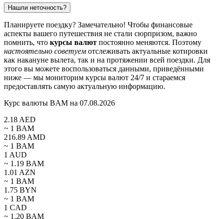
Нашли неточность?
Планируете поездку? Замечательно! Чтобы финансовые
аспекты вашего путешествия не стали сюрпризом, важно
помнить, что
курсы валют
постоянно меняются. Поэтому
настоятельно советуем
отслеживать актуальные котировки
как накануне вылета, так и на протяжении всей поездки. Для
этого вы можете воспользоваться данными, приведёнными
ниже — мы мониторим курсы валют 24/7 и стараемся
предоставлять самую актуальную информацию.
Курс валюты BAM на 07.08.2026
2.18
AED
~ 1
BAM
216.89
AMD
~ 1
BAM
1
AUD
~
1.19
BAM
1.01
AZN
~ 1
BAM
1.75
BYN
~ 1
BAM
1
CAD
~
1.20
BAM