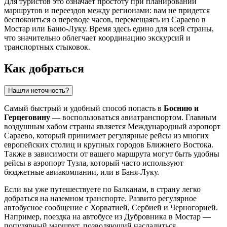
Для туристов это означает простоту при планировании
маршрутов и переездов между регионами: вам не придется
беспокоиться о переводе часов, перемещаясь из
Сараево
в
Мостар
или
Баню-Луку
. Время здесь едино для всей страны,
что значительно облегчает координацию экскурсий и
транспортных стыковок.
Как добраться
Нашли неточность?
Самый быстрый и удобный способ попасть в
Боснию и
Герцеговину
— воспользоваться авиатранспортом. Главным
воздушным хабом страны является
Международный аэропорт
Сараево
, который принимает регулярные рейсы из многих
европейских столиц и крупных городов Ближнего Востока.
Также в зависимости от вашего маршрута могут быть удобны
рейсы в
аэропорт Тузла
, который часто используют
бюджетные авиакомпании, или в
Баня-Луку
.
Если вы уже путешествуете по Балканам, в страну легко
добраться на наземном транспорте. Развито регулярное
автобусное сообщение с Хорватией, Сербией и Черногорией.
Например, поездка на автобусе из Дубровника в
Мостар
—
популярный маршрут, позволяющий насладиться