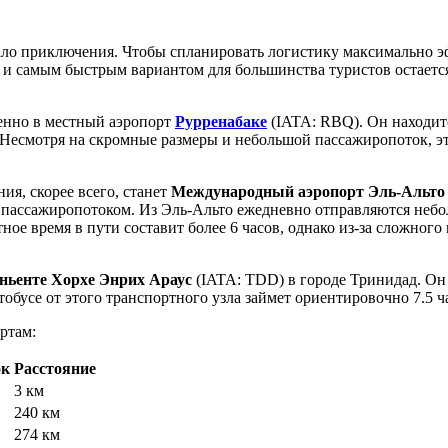
ло приключения. Чтобы спланировать логистику максимально э
и самым быстрым вариантом для большинства туристов остается 
енно в местный аэропорт
Рурренабаке
(IATA: RBQ). Он находится
. Несмотря на скромные размеры и небольшой пассажиропоток, э
ия, скорее всего, станет
Международный аэропорт Эль-Альто
 пассажиропотоком. Из Эль-Альто ежедневно отправляются небол
ое время в пути составит более 6 часов, однако из-за сложного 
ньенте Хорхе Энрих Араус
(IATA: TDD) в городе Тринидад. Он 
обусе от этого транспортного узла займет ориентировочно 7.5 
ртам:
ок
Расстояние
3 км
240 км
274 км