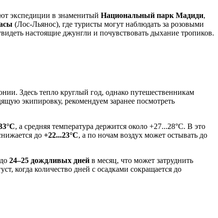
туют экспедиции в знаменитый
Национальный парк Мадиди
,
асы
(Лос-Льянос), где туристы могут наблюдать за розовыми
 увидеть настоящие джунгли и почувствовать дыхание тропиков.
нии. Здесь тепло круглый год, однако путешественникам
дящую экипировку, рекомендуем заранее посмотреть
33°C
, а средняя температура держится около +27...28°C. В это
 снижается до
+22...23°C
, а по ночам воздух может остывать до
 до
24–25 дождливых дней
в месяц, что может затруднить
ст, когда количество дней с осадками сокращается до