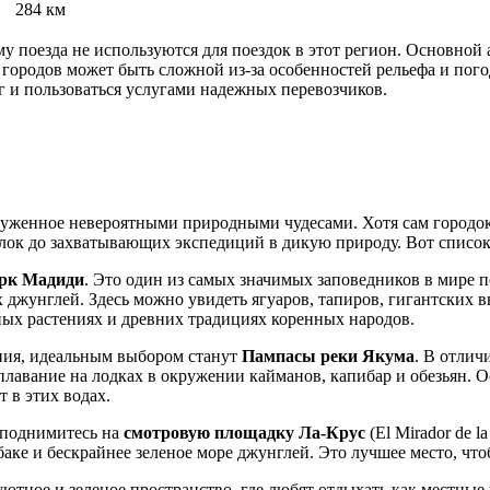
284 км
му поезда не используются для поездок в этот регион. Основно
 городов может быть сложной из-за особенностей рельефа и пого
г и пользоваться услугами надежных перевозчиков.
круженное невероятными природными чудесами. Хотя сам городо
лок до захватывающих экспедиций в дикую природу. Вот список 
рк Мадиди
. Это один из самых значимых заповедников в мире 
х джунглей. Здесь можно увидеть ягуаров, тапиров, гигантских 
ых растениях и древних традициях коренных народов.
яния, идеальным выбором станут
Пампасы реки Якума
. В отлич
 плавание на лодках в окружении кайманов, капибар и обезьян. 
 в этих водах.
, поднимитесь на
смотровую площадку Ла-Крус
(El Mirador de l
аке и бескрайнее зеленое море джунглей. Это лучшее место, чт
 уютное и зеленое пространство, где любят отдыхать как местные