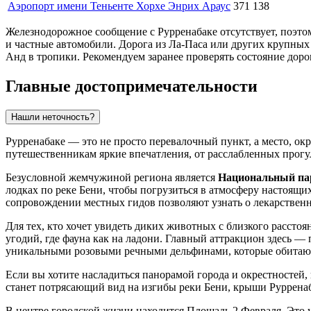
Аэропорт имени Теньенте Хорхе Энрих Араус
371 138
Железнодорожное сообщение с Рурренабаке отсутствует, поэто
и частные автомобили. Дорога из Ла-Паса или других крупных
Анд в тропики. Рекомендуем заранее проверять состояние доро
Главные достопримечательности
Нашли неточность?
Рурренабаке — это не просто перевалочный пункт, а место, о
путешественникам яркие впечатления, от расслабленных прогу
Безусловной жемчужиной региона является
Национальный па
лодках по реке Бени, чтобы погрузиться в атмосферу настоящи
сопровождении местных гидов позволяют узнать о лекарственн
Для тех, кто хочет увидеть диких животных с близкого рассто
угодий, где фауна как на ладони. Главный аттракцион здесь —
уникальными розовыми речными дельфинами, которые обитают
Если вы хотите насладиться панорамой города и окрестностей
станет потрясающий вид на изгибы реки Бени, крыши Рурренаб
В центре городской жизни находится
Площадь 2 Февраля
. Это