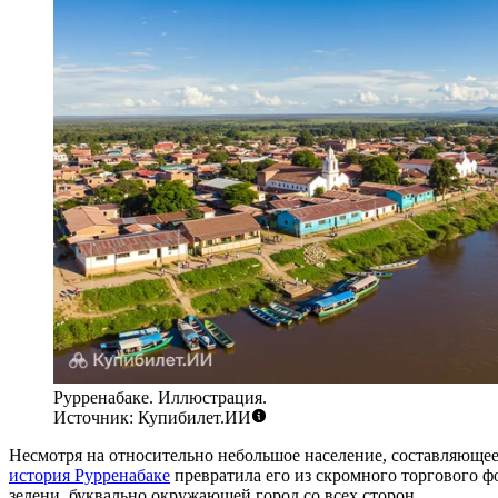
Рурренабаке. Иллюстрация.
Источник: Купибилет.ИИ
Несмотря на относительно небольшое население, составляющее
история Рурренабаке
превратила его из скромного торгового ф
зелени, буквально окружающей город со всех сторон.