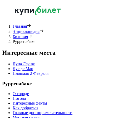
Главная
Энциклопедия
Боливия
Рурренабаке
Интересные места
Луна Лаунж
Лус де Мар
Площадь 2 Февраля
Рурренабаке
О городе
Погода
Интересные факты
Как добраться
Главные достопримечательности
Местная кухня