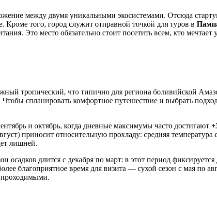
оложение между двумя уникальными экосистемами. Отсюда стар
. Кроме того, город служит отправной точкой для туров в
Памп
тания. Это место обязательно стоит посетить всем, кто мечтает
жный тропический, что типично для региона боливийской Амазо
ы. Чтобы спланировать комфортное путешествие и выбрать подхо
сентябрь и октябрь, когда дневные максимумы часто достигают
+
август) приносит относительную прохладу: средняя температура
дет лишней.
 осадков длится с декабря по март: в этот период фиксируется
ее благоприятное время для визита — сухой сезон с мая по авгу
я проходимыми.