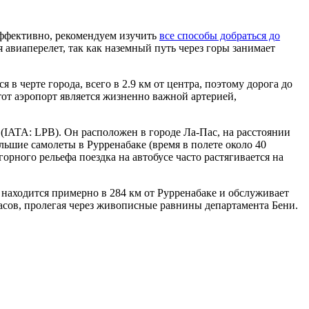
ффективно, рекомендуем изучить
все способы добраться до
авиаперелет, так как наземный путь через горы занимает
 в черте города, всего в 2.9 км от центра, поэтому дорога до
тот аэропорт является жизненно важной артерией,
(IATA: LPB). Он расположен в городе Ла-Пас, на расстоянии
ьшие самолеты в Рурренабаке (время в полете около 40
горного рельефа поездка на автобусе часто растягивается на
находится примерно в 284 км от Рурренабаке и обслуживает
часов, пролегая через живописные равнины департамента Бени.