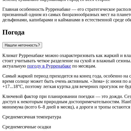
Главная особенность Рурренабаке — его стратегическое расп
признанный одним из самых биоразнообразных мест на планете
дельфинами, капибарами и кайманами в естественной среде оби
Погода
Нашли неточность?
Климат Рурренабаке можно охарактеризовать как жаркий и вла
стоит учитывать четкое разделение на сухой и влажный сезон
актуальную
погоду в Рурренабаке
по месяцам.
Самый жаркий период приходится на конец года, особенно на 
время солнце может быть очень активным. «Зима» (с июня по 
+17...18°C, поэтому легкая куртка для вечерних прогулок не бу
Ключевой фактор при планировании поездки — это дожди. Сезон
доступ к некоторым природным достопримечательностям. Наибол
минимума (всего 6–8 дней в месяц), а дороги и тропы остаютс
Среднемесячная температура
Среднемесячные осадки