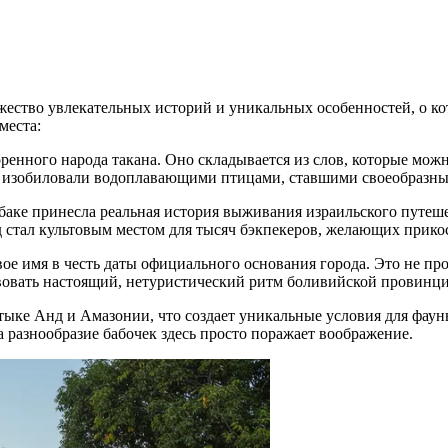
ество увлекательных историй и уникальных особенностей, о кот
места:
ренного народа такана. Оно складывается из слов, которые мож
ы изобиловали водоплавающими птицами, ставшими своеобразны
аке принесла реальная история выживания израильского путеше
д стал культовым местом для тысяч бэкпекеров, желающих прикос
ое имя в честь даты официального основания города. Это не прос
твовать настоящий, нетуристический ритм боливийской провинци
тыке Анд и Амазонии, что создает уникальные условия для фаун
 разнообразие бабочек здесь просто поражает воображение.