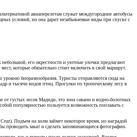
й альтернативой авиаперелетам служат междугородние автобусы
дных условий, но она дарит незабываемые виды при спуске с
к небольшой, его окрестности и уютные улочки предлагают
мест, которые обязательно стоит включить в свой маршрут.
по уровню биоразнообразия. Туристы отправляются сюда на
выдр и тысячи видов птиц. Прогулки по тропическому лесу в
ие от густых лесов Мадиди, это зона саванн и водно-болотных
Особой популярностью пользуется возможность поплавать с
a Cruz). Подъем на холм займет некоторое время, но наградой
обы проводить закат и сделать запоминающиеся фотографии.
 жители, так и туристы после долгих экскурсий. Вокруг