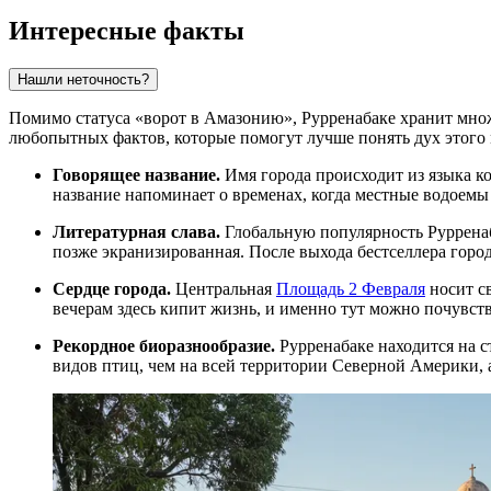
Интересные факты
Нашли неточность?
Помимо статуса «ворот в Амазонию», Рурренабаке хранит множ
любопытных фактов, которые помогут лучше понять дух этого 
Говорящее название.
Имя города происходит из языка ко
название напоминает о временах, когда местные водоем
Литературная слава.
Глобальную популярность Рурренаб
позже экранизированная. После выхода бестселлера горо
Сердце города.
Центральная
Площадь 2 Февраля
носит св
вечерам здесь кипит жизнь, и именно тут можно почувс
Рекордное биоразнообразие.
Рурренабаке находится на с
видов птиц, чем на всей территории Северной Америки, а