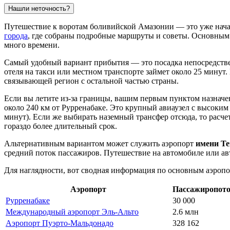
Нашли неточность?
Путешествие к воротам боливийской Амазонии — это уже нача
города
, где собраны подробные маршруты и советы. Основным 
много времени.
Самый удобный вариант прибытия — это посадка непосредств
отеля на такси или местном транспорте займет около 25 минут
связывающей регион с остальной частью страны.
Если вы летите из-за границы, вашим первым пунктом назначен
около 240 км от Рурренабаке. Это крупный авиаузел с высоким
минут). Если же выбирать наземный трансфер отсюда, то расчетн
гораздо более длительный срок.
Альтернативным вариантом может служить аэропорт
имени Те
средний поток пассажиров. Путешествие на автомобиле или авт
Для наглядности, вот сводная информация по основным аэропо
Аэропорт
Пассажиропот
Рурренабаке
30 000
Международный аэропорт Эль-Альто
2.6 млн
Аэропорт Пуэрто-Мальдонадо
328 162