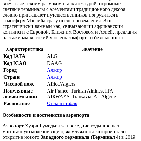
впечатляет своим размахом и архитектурой: огромные
светлые терминалы с элементами традиционного декора
словно приглашают путешественников погрузиться в
атмосферу Магриба сразу после приземления. Это
стратегически важный хаб, связывающий африканский
континент с Европой, Ближним Востоком и Азией, предлагая
пассажирам высокий уровень комфорта и безопасности.
Характеристика
Значение
Код IATA
ALG
Код ICAO
DAAG
Город
Алжир
Страна
Алжир
Часовой пояс
Africa/Algiers
Популярные
Air France, Turkish Airlines, ITA
авиакомпании
AIRWAYS, Transavia, Air Algerie
Расписание
Онлайн-табло
Особенности и достоинства аэропорта
Аэропорт Хуари Бумедьен за последние годы прошел
масштабную модернизацию, жемчужиной которой стало
открытие нового
Западного терминала (Терминал 4)
в 2019