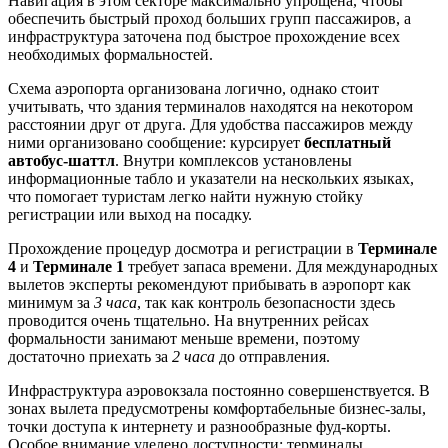
Навигация в этом секторе максимально упрощена, чтобы
обеспечить быстрый проход больших групп пассажиров, а
инфраструктура заточена под быстрое прохождение всех
необходимых формальностей.
Схема аэропорта организована логично, однако стоит
учитывать, что здания терминалов находятся на некотором
расстоянии друг от друга. Для удобства пассажиров между
ними организовано сообщение: курсирует
бесплатный
автобус-шаттл
. Внутри комплексов установлены
информационные табло и указатели на нескольких языках,
что помогает туристам легко найти нужную стойку
регистрации или выход на посадку.
Прохождение процедур досмотра и регистрации в
Терминале
4
и
Терминале 1
требует запаса времени. Для международных
вылетов эксперты рекомендуют прибывать в аэропорт как
минимум за
3 часа
, так как контроль безопасности здесь
проводится очень тщательно. На внутренних рейсах
формальности занимают меньше времени, поэтому
достаточно приехать за
2 часа
до отправления.
Инфраструктура аэровокзала постоянно совершенствуется. В
зонах вылета предусмотрены комфортабельные бизнес-залы,
точки доступа к интернету и разнообразные фуд-корты.
Особое внимание уделено доступности: терминалы