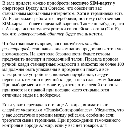
В зале прилета можно приобрести
местную SIM-карту
у
операторов Djezzy или Ooredoo, что обеспечит вас
стабильным мобильным интернетом. Хотя в терминалах есть
Wi-Fi, он может работать с перебоями, поэтому собственная
SIM-карта — более надежный вариант. Также не забудьте, что
в
Алжире
используются розетки европейского типа (C и F),
так что
универсальный адаптер
будет очень кстати.
Чтобы сэкономить время, воспользуйтесь
онлайн-
регистрацией
, если ваша авиакомпания предоставляет такую
возможность. На контроле безопасности будьте готовы
предъявить паспорт и посадочный талон. Правила провоза
ручной клади стандартные: жидкости в емкостях не более 100
мл должны быть упакованы в прозрачный пакет, а все
электронные устройства, включая пауэрбанки, следует
перевозить именно в ручной клади, а не в сдаваемом багаже.
При выборе места в самолете, учтите, что с левой стороны
при взлете и с правой при посадке часто открываются
отличные виды на побережье.
Если у вас пересадка в столице Алжира, внимательно
следуйте указателям «Transit/Correspondances». Убедитесь, что
у вас достаточно времени между рейсами, особенно если
требуется смена терминала. При прохождении таможенного
контроля в городе
Алжир
, если у вас нет товаров для