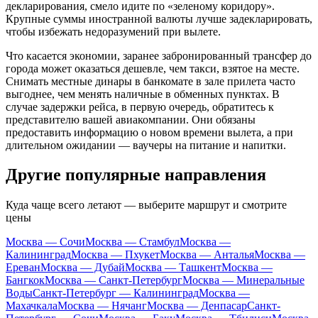
декларирования, смело идите по «зеленому коридору».
Крупные суммы иностранной валюты лучше задекларировать,
чтобы избежать недоразумений при вылете.
Что касается экономии, заранее забронированный трансфер до
города может оказаться дешевле, чем такси, взятое на месте.
Снимать местные динары в банкомате в зале прилета часто
выгоднее, чем менять наличные в обменных пунктах. В
случае задержки рейса, в первую очередь, обратитесь к
представителю вашей авиакомпании. Они обязаны
предоставить информацию о новом времени вылета, а при
длительном ожидании — ваучеры на питание и напитки.
Другие популярные направления
Куда чаще всего летают — выберите маршрут и смотрите
цены
Москва — Сочи
Москва — Стамбул
Москва —
Калининград
Москва — Пхукет
Москва — Анталья
Москва —
Ереван
Москва — Дубай
Москва — Ташкент
Москва —
Бангкок
Москва — Санкт-Петербург
Москва — Минеральные
Воды
Санкт-Петербург — Калининград
Москва —
Махачкала
Москва — Нячанг
Москва — Денпасар
Санкт-