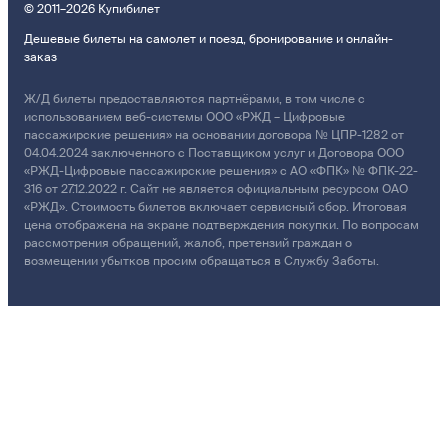
© 2011–2026 Купибилет
Дешевые билеты на самолет и поезд, бронирование и онлайн-
заказ
Ж/Д билеты предоставляются партнёрами, в том числе с
использованием веб-системы ООО «РЖД – Цифровые
пассажирские решения» на основании договора № ЦПР-1282 от
04.04.2024 заключенного с Поставщиком услуг и Договора ООО
«РЖД-Цифровые пассажирские решения» с АО «ФПК» № ФПК-22-
316 от 27.12.2022 г. Сайт не является официальным ресурсом ОАО
«РЖД». Стоимость билетов включает сервисный сбор. Итоговая
цена отображена на экране подтверждения покупки. По вопросам
рассмотрения обращений, жалоб, претензий граждан о
возмещении убытков просим обращаться в Службу Заботы.