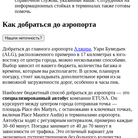
справочной службы, указанные выше. Сотрудники на
информационных стойках в терминалах также готовы
помочь.
Как добраться до аэропорта
Нашли неточность?
Добраться до главного аэропорта
Алжира
, Уари Бумедьен
(ALG), расположенного примерно в 17 километрах к юго-
востоку от центра города, можно несколькими способами.
Выбор зависит от вашего бюджета, количества багажа и
времени, которым вы располагаете. В целом, планируя
поездку, стоит закладывать дополнительное время из-за
возможной загруженности дорог, особенно в часы пик.
Наиболее бюджетный способ добраться до аэропорта — это
специализированный автобус
компании ETUSA. Он
курсирует между центром города (отправная точка —
площадь Place des Martyrs, с остановками в ключевых точках,
включая Place Maurice Audin) и терминалами аэропорта.
Автобусы ходят с регулярным интервалом, примерно каждые
30–60 минут. Поездка занимает от 40 до 70 минут в
зависимости от трафика. Это отличный вариант для
экономных путешественников без большого количества